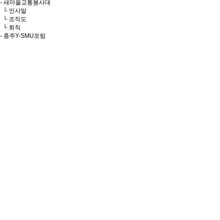
- 새마을교통봉사대
└ 인사말
└ 조직도
└ 회칙
- 충주Y-SMU포럼