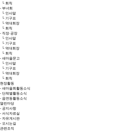
└ 회칙
- 부녀회
└ 인사말
└ 기구표
└ 역대회장
└ 회칙
- 직장·공장
└ 인사말
└ 기구표
└ 역대회장
└ 회칙
- 새마을문고
└ 인사말
└ 기구표
└ 역대회장
└ 회칙
현장활동
- 새마을회활동소식
- 단체별활동소식
- 읍면동활동소식
열린마당
- 공지사항
- 서식자료실
- 자유게시판
- 오시는길
관련조직