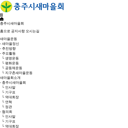
충주시새마을회
홈으로
공지사항
오시는길
새마을운동
- 새마을정신
- 추진방향
- 주요활동
└ 생명운동
└ 평화운동
└ 공동체운동
└ 지구촌새마을운동
새마을회소개
- 충주시새마을회
└ 인사말
└ 기구표
└ 역대회장
└ 연혁
└ 정관
- 협의회
└ 인사말
└ 기구표
└ 역대회장