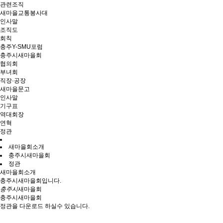
관련조직
새마을교통봉사대
인사말
조직도
회칙
충주Y-SMU포럼
충주시새마을회
협의회
부녀회
직장·공장
새마을문고
인사말
기구표
역대회장
연혁
정관
새마을회소개
충주시새마을회
정관
새마을회소개
충주시새마을회입니다.
충주시
새마을회
충주시새마을회
정관을 다운로드 하실수 있습니다.