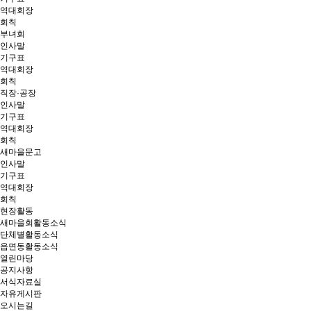
역대회장
회칙
부녀회
인사말
기구표
역대회장
회칙
직장·공장
인사말
기구표
역대회장
회칙
새마을문고
인사말
기구표
역대회장
회칙
현장활동
새마을회활동소식
단체별활동소식
읍면동활동소식
열린마당
공지사항
서식자료실
자유게시판
오시는길