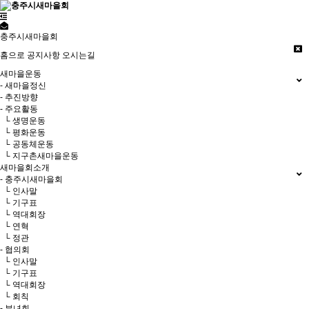
충주시새마을회
홈으로
공지사항
오시는길
새마을운동
- 새마을정신
- 추진방향
- 주요활동
└ 생명운동
└ 평화운동
└ 공동체운동
└ 지구촌새마을운동
새마을회소개
- 충주시새마을회
└ 인사말
└ 기구표
└ 역대회장
└ 연혁
└ 정관
- 협의회
└ 인사말
└ 기구표
└ 역대회장
└ 회칙
- 부녀회